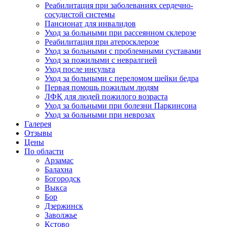
Реабилитация при заболеваниях сердечно-
сосудистой системы
Пансионат для инвалидов
Уход за больными при рассеянном склерозе
Реабилитация при атеросклерозе
Уход за больными с проблемными суставами
Уход за пожилыми с невралгией
Уход после инсульта
Уход за больными с переломом шейки бедра
Первая помощь пожилым людям
ЛФК для людей пожилого возраста
Уход за больными при болезни Паркинсона
Уход за больными при неврозах
Галерея
Отзывы
Цены
По области
Арзамас
Балахна
Богородск
Выкса
Бор
Дзержинск
Заволжье
Кстово