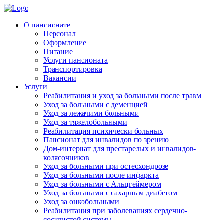
Skip
to
Родительская Усадьба
Пансионат для пожилых людей «Родительская усадьба»
О пансионате
content
Персонал
Оформление
Питание
Услуги пансионата
Транспортировка
Вакансии
Услуги
Реабилитация и уход за больными после травм
Уход за больными с деменцией
Уход за лежачими больными
Уход за тяжелобольными
Реабилитация психически больных
Пансионат для инвалидов по зрению
Дом-интернат для престарелых и инвалидов-
колясочников
Уход за больными при остеохондрозе
Уход за больными после инфаркта
Уход за больными с Альцгеймером
Уход за больными с сахарным диабетом
Уход за онкобольными
Реабилитация при заболеваниях сердечно-
сосудистой системы