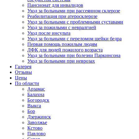
Пансионат для инвалидов
Уход за больными при рассеянном склерозе
Реабилитация при атеросклерозе
Уход за больными с проблемными суставами
Уход за пожилыми с невралгией
Уход после инсульта
Уход за больными с переломом шейки бедра
Первая помощь пожилым людям
ЛФК для людей пожилого возраста
Уход за больными при болезни Паркинсона
Уход за больными при неврозах
Галерея
Отзывы
Цены
По области
Арзамас
Балахна
Богородск
Выкса
Бор
Дзержинск
Заволжье
Кстово
Павлово