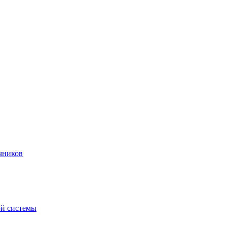
чников
ой системы