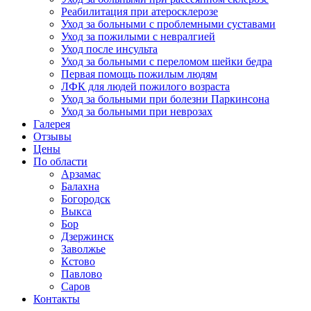
Реабилитация при атеросклерозе
Уход за больными с проблемными суставами
Уход за пожилыми с невралгией
Уход после инсульта
Уход за больными с переломом шейки бедра
Первая помощь пожилым людям
ЛФК для людей пожилого возраста
Уход за больными при болезни Паркинсона
Уход за больными при неврозах
Галерея
Отзывы
Цены
По области
Арзамас
Балахна
Богородск
Выкса
Бор
Дзержинск
Заволжье
Кстово
Павлово
Саров
Контакты