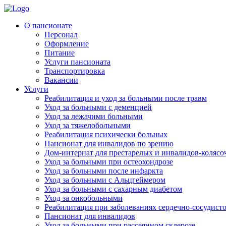
Skip
to
Родительская Усадьба
Пансионат для пожилых людей «Родительская усадьба»
О пансионате
content
Персонал
Оформление
Питание
Услуги пансионата
Транспортировка
Вакансии
Услуги
Реабилитация и уход за больными после травм
Уход за больными с деменцией
Уход за лежачими больными
Уход за тяжелобольными
Реабилитация психически больных
Пансионат для инвалидов по зрению
Дом-интернат для престарелых и инвалидов-колясо
Уход за больными при остеохондрозе
Уход за больными после инфаркта
Уход за больными с Альцгеймером
Уход за больными с сахарным диабетом
Уход за онкобольными
Реабилитация при заболеваниях сердечно-сосудист
Пансионат для инвалидов
Уход за больными при рассеянном склерозе