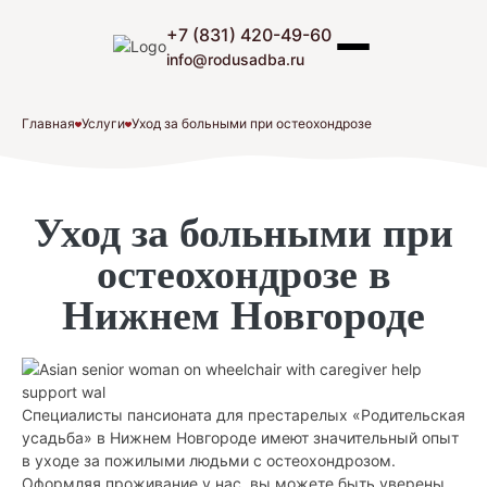
Skip
to
+7 (831) 420-49-60
Родительская Усадьба
Пансионат для пожилых людей «Родительская
content
info@rodusadba.ru
усадьба»
Главная
Услуги
Уход за больными при остеохондрозе
Уход за больными при
остеохондрозе в
Нижнем Новгороде
Специалисты пансионата для престарелых «Родительская
усадьба» в Нижнем Новгороде имеют значительный опыт
в уходе за пожилыми людьми с остеохондрозом.
Оформляя проживание у нас, вы можете быть уверены,