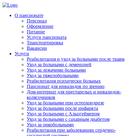
Skip
to
Родительская Усадьба
Пансионат для пожилых людей «Родительская усадьба»
О пансионате
content
Персонал
Оформление
Питание
Услуги пансионата
Транспортировка
Вакансии
Услуги
Реабилитация и уход за больными после травм
Уход за больными с деменцией
Уход за лежачими больными
Уход за тяжелобольными
Реабилитация психически больных
Пансионат для инвалидов по зрению
Дом-интернат для престарелых и инвалидов-
колясочников
Уход за больными при остеохондрозе
Уход за больными после инфаркта
Уход за больными с Альцгеймером
Уход за больными с сахарным диабетом
Уход за онкобольными
Реабилитация при заболеваниях сердечно-
сосудистой системы