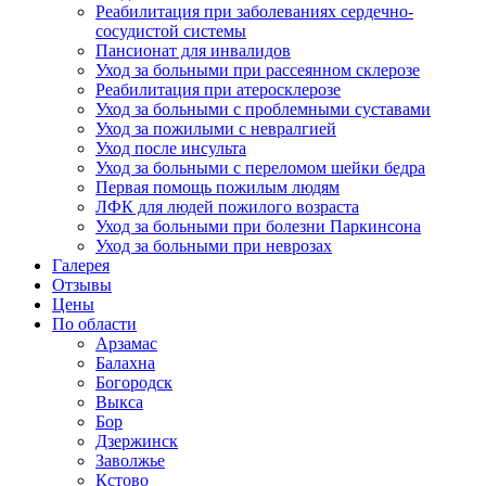
Реабилитация при заболеваниях сердечно-
сосудистой системы
Пансионат для инвалидов
Уход за больными при рассеянном склерозе
Реабилитация при атеросклерозе
Уход за больными с проблемными суставами
Уход за пожилыми с невралгией
Уход после инсульта
Уход за больными с переломом шейки бедра
Первая помощь пожилым людям
ЛФК для людей пожилого возраста
Уход за больными при болезни Паркинсона
Уход за больными при неврозах
Галерея
Отзывы
Цены
По области
Арзамас
Балахна
Богородск
Выкса
Бор
Дзержинск
Заволжье
Кстово