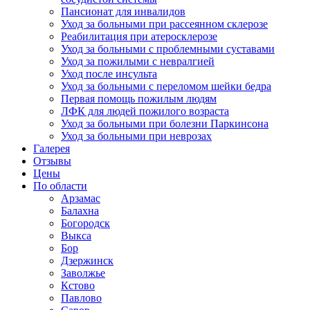
Пансионат для инвалидов
Уход за больными при рассеянном склерозе
Реабилитация при атеросклерозе
Уход за больными с проблемными суставами
Уход за пожилыми с невралгией
Уход после инсульта
Уход за больными с переломом шейки бедра
Первая помощь пожилым людям
ЛФК для людей пожилого возраста
Уход за больными при болезни Паркинсона
Уход за больными при неврозах
Галерея
Отзывы
Цены
По области
Арзамас
Балахна
Богородск
Выкса
Бор
Дзержинск
Заволжье
Кстово
Павлово