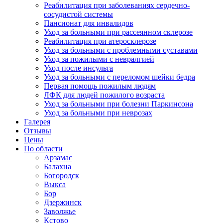
Реабилитация при заболеваниях сердечно-
сосудистой системы
Пансионат для инвалидов
Уход за больными при рассеянном склерозе
Реабилитация при атеросклерозе
Уход за больными с проблемными суставами
Уход за пожилыми с невралгией
Уход после инсульта
Уход за больными с переломом шейки бедра
Первая помощь пожилым людям
ЛФК для людей пожилого возраста
Уход за больными при болезни Паркинсона
Уход за больными при неврозах
Галерея
Отзывы
Цены
По области
Арзамас
Балахна
Богородск
Выкса
Бор
Дзержинск
Заволжье
Кстово